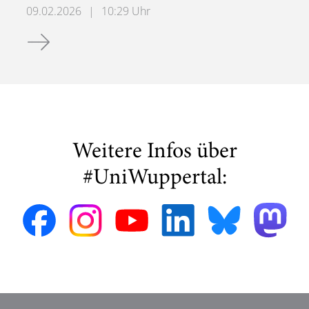
09.02.2026
|
10:29 Uhr
Update: Klausurtermine, -uhrzeiten und -räume WiSe 202
Weitere Infos über
#UniWuppertal: