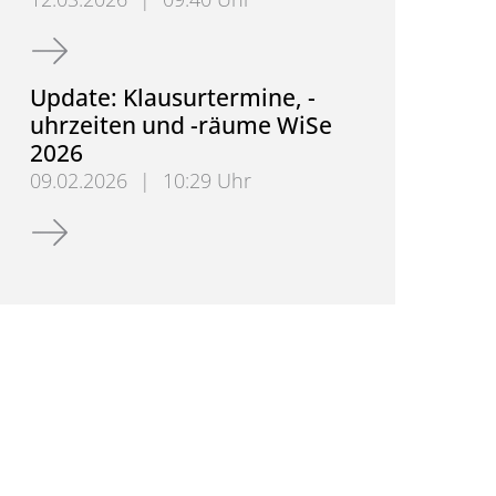
Exkursion Deutscher Nahverkehrstag 2026
Update: Klausurtermine, -
uhrzeiten und -räume WiSe
2026
09.02.2026
|
10:29 Uhr
Update: Klausurtermine, -uhrzeiten und -räume Wi