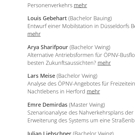
Personenverkehrs
mehr
Louis Gebehart
(Bachelor Bauing)
Entwurf einer Mobilstation in Düsseldorfs B
mehr
Arya Sharifpour
(Bachelor Vwing)
Alternative Antriebsformen für ÖPNV-Busflo
besten Zukunftsaussichten?
mehr
Lars Meise
(Bachelor Vwing)
Analyse des ÖPNV-Angebotes für Freizeite
Nachtlebens in Herford
mehr
Emre Demirdas
(Master Vwing)
Szenarioanalyse des Nahverkehrsplans der 
Erweiterung des Systems um eine Straßen
Julian Liebschner
(Bachelor Vwing)