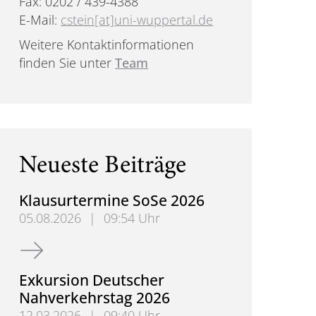
Fax: 0202 / 439-4388
E-Mail:
cstein[at]uni-wuppertal.de
Weitere Kontaktinformationen
finden Sie unter
Team
Neueste Beiträge
Klausurtermine SoSe 2026
05.08.2026
|
09:54 Uhr
Klausurtermine SoSe 2026
Exkursion Deutscher
Nahverkehrstag 2026
12.03.2026
|
09:40 Uhr