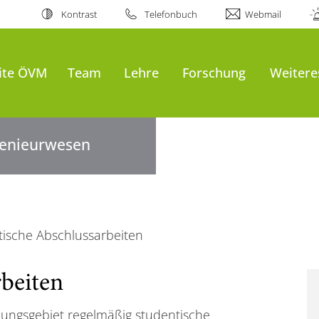
Kontrast
Telefonbuch
Webmail
eite ÖVM
Team
Lehre
Forschung
Weitere
ngenieurwesen
ische Abschlussarbeiten
beiten
ungsgebiet regelmäßig studentische