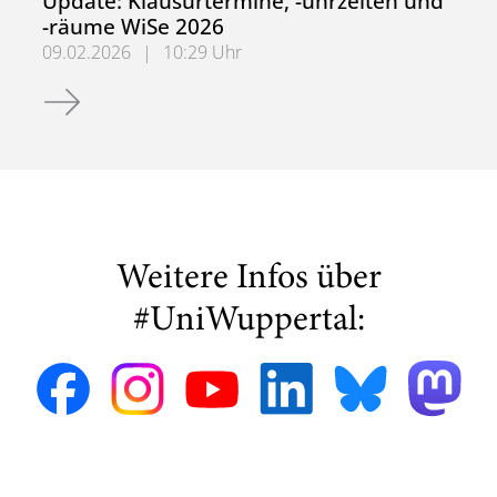
Update: Klausurtermine, -uhrzeiten und
-räume WiSe 2026
09.02.2026
|
10:29 Uhr
Update: Klausurtermine, -uhrzeiten und -räume WiSe 202
Weitere Infos über
#UniWuppertal: